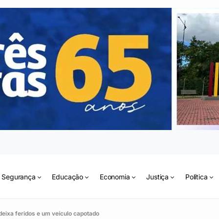
Segurança
Educação
Economia
Justiça
Política
deixa feridos e um veículo capotado