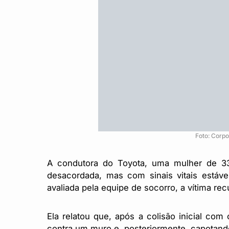
Foto: Corpo
A condutora do Toyota, uma mulher de 33 
desacordada, mas com sinais vitais estáv
avaliada pela equipe de socorro, a vítima re
Ela relatou que, após a colisão inicial com
contra um muro e, posteriormente, capotand