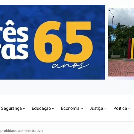
Segurança
Educação
Economia
Justiça
Política
mprobidade administrativa