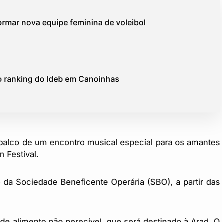
ormar nova equipe feminina de voleibol
 o ranking do Ideb em Canoinhas
á palco de um encontro musical especial para os amantes
 Festival.
o da Sociedade Beneficente Operária (SBO), a partir das
o de alimento não perecível, que será destinado à Arad. O