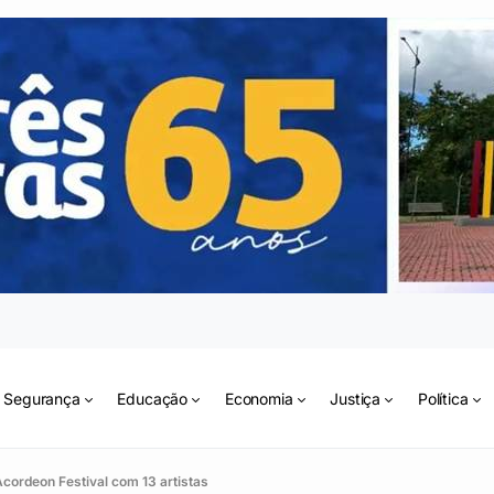
Segurança
Educação
Economia
Justiça
Política
Acordeon Festival com 13 artistas