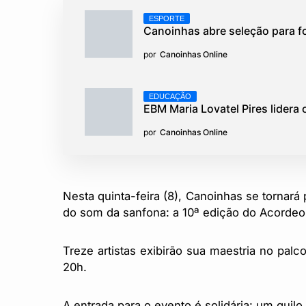
ESPORTE
Canoinhas abre seleção para f
por
Canoinhas Online
EDUCAÇÃO
EBM Maria Lovatel Pires lidera
por
Canoinhas Online
Nesta quinta-feira (8), Canoinhas se tornar
do som da sanfona: a 10ª edição do Acordeon
Treze artistas exibirão sua maestria no palc
20h.
A entrada para o evento é solidária: um quil