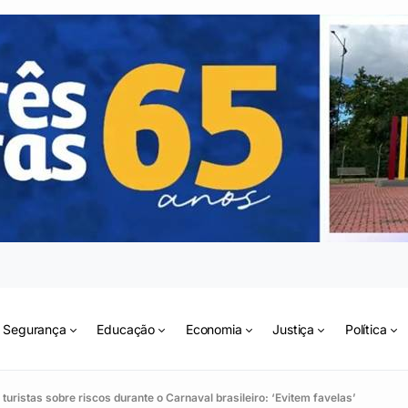
Segurança
Educação
Economia
Justiça
Política
turistas sobre riscos durante o Carnaval brasileiro: ‘Evitem favelas’