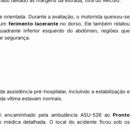
do deitado às margens da estrada, fora do veículo.
e orientada. Durante a avaliação, o motorista queixou-se
a um
ferimento lacerante
no dorso. Ele também relatou
uadrante inferior esquerdo do abdômen, regiões que
de segurança.
e assistência pré-hospitalar, incluindo a estabilização e
s da vítima estavam normais.
 foi encaminhado pela ambulância ASU-526 ao
Pronto
o médica detalhada. O local do acidente ficou sob os
.