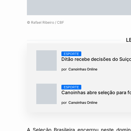
© Rafael Ribeiro / CBF
L
ESPORTE
Ditão recebe decisões do Suiç
por
Canoinhas Online
ESPORTE
Canoinhas abre seleção para f
por
Canoinhas Online
A Seleção Brasileira encerrou neste domi