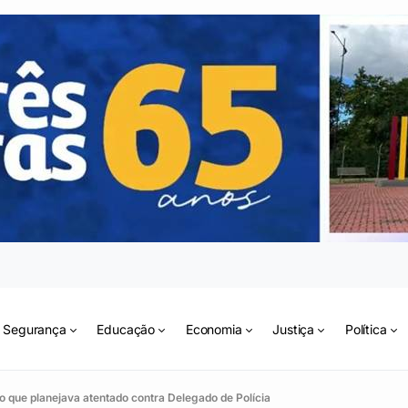
Segurança
Educação
Economia
Justiça
Política
 que planejava atentado contra Delegado de Polícia