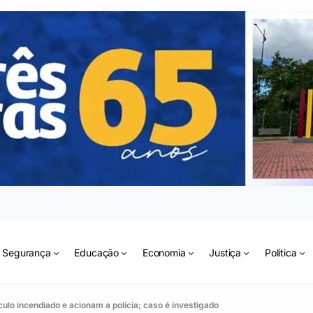
Segurança
Educação
Economia
Justiça
Política
ulo incendiado e acionam a polícia; caso é investigado