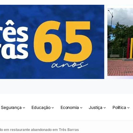
Segurança
Educação
Economia
Justiça
Política
ado em restaurante abandonado em Três Barras