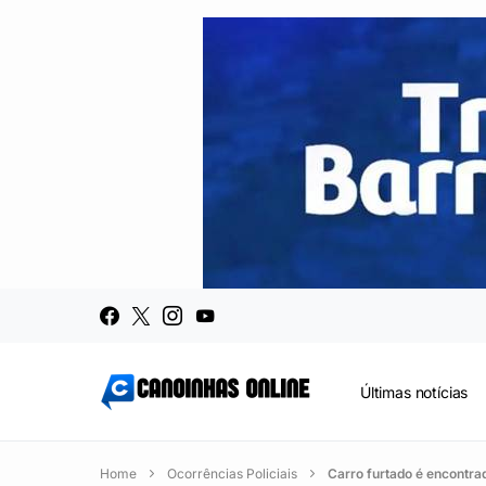
Últimas notícias
Home
Ocorrências Policiais
Carro furtado é encontr