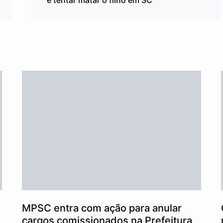
e tentar matar o filho em SC
MPSC entra com ação para anular
cargos comissionados na Prefeitura