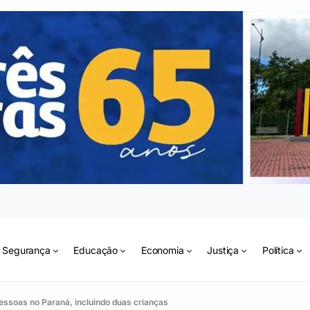
Segurança
Educação
Economia
Justiça
Política
pessoas no Paraná, incluindo duas crianças