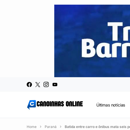
Últimas notícias
Home
Paraná
Batida entre carro e ônibus mata seis 