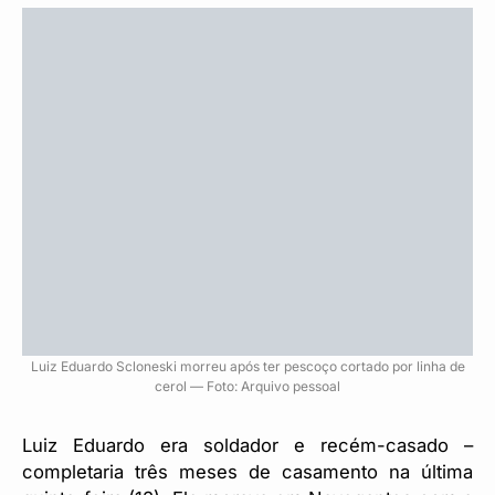
Luiz Eduardo Scloneski morreu após ter pescoço cortado por linha de
cerol — Foto: Arquivo pessoal
Luiz Eduardo era soldador e recém-casado –
completaria três meses de casamento na última