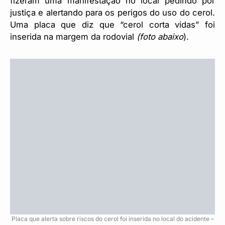
fizeram uma manifestação no local pedindo por
justiça e alertando para os perigos do uso do cerol.
Uma placa que diz que “cerol corta vidas” foi
inserida na margem da rodovial
(foto abaixo
).
Placa que alerta sobre riscos do cerol foi inserida no local do acidente –