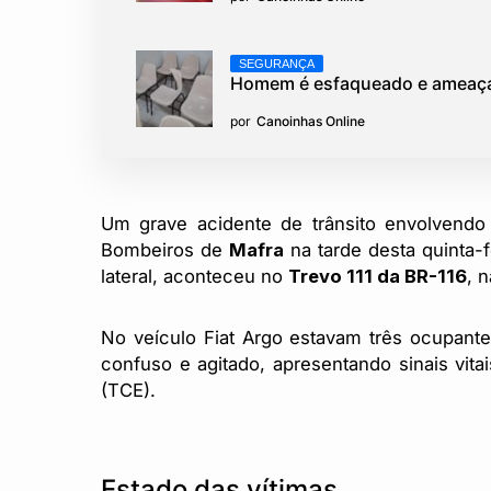
SEGURANÇA
Homem é esfaqueado e ameaça
por
Canoinhas Online
Um grave acidente de trânsito envolvend
Bombeiros de
Mafra
na tarde desta quinta-fe
lateral, aconteceu no
Trevo 111 da BR-116
, 
No veículo Fiat Argo estavam três ocupante
confuso e agitado, apresentando sinais vita
(TCE).
Estado das vítimas