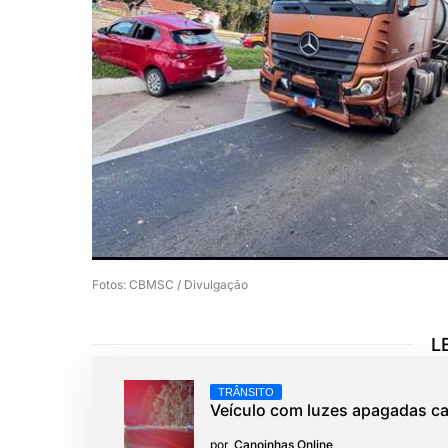
Fotos: CBMSC / Divulgação
L
TRÂNSITO
Veículo com luzes apagadas ca
por
Canoinhas Online