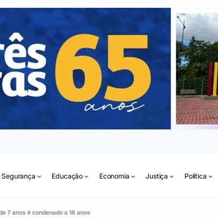
Segurança
Educação
Economia
Justiça
Política
e 7 anos é condenado a 16 anos