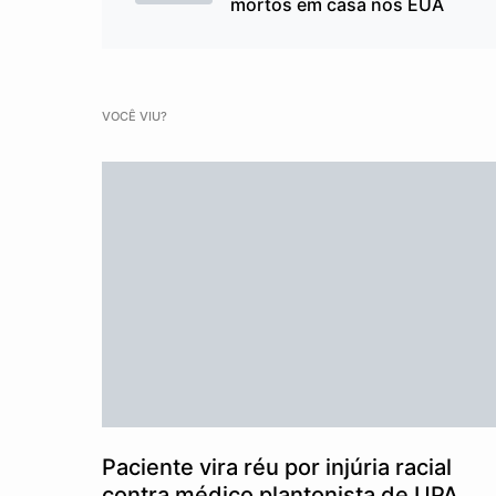
mortos em casa nos EUA
VOCÊ VIU?
Paciente vira réu por injúria racial
contra médico plantonista de UPA