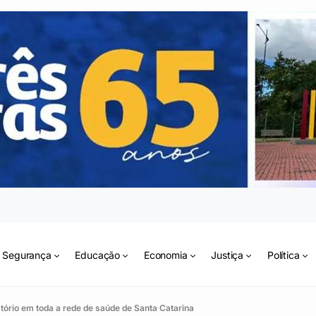
Segurança
Educação
Economia
Justiça
Política
atório em toda a rede de saúde de Santa Catarina