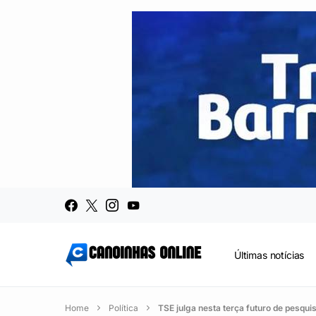
Últimas notícias
Home
Política
TSE julga nesta terça futuro de pesqui