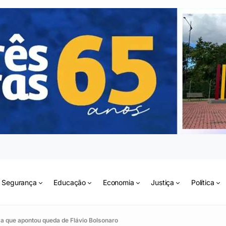
Segurança
Educação
Economia
Justiça
Política
sa que apontou queda de Flávio Bolsonaro