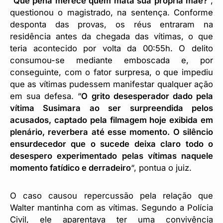
“
Que pena merece quem mata sua própria mãe?
“,
questionou o magistrado, na sentença. Conforme
desponta das provas, os réus entraram na
residência antes da chegada das vítimas, o que
teria acontecido por volta da 00:55h. O delito
consumou-se mediante emboscada e, por
conseguinte, com o fator surpresa, o que impediu
que as vítimas pudessem manifestar qualquer ação
em sua defesa. “
O grito desesperador dado pela
vítima Susimara ao ser surpreendida pelos
acusados, captado pela filmagem hoje exibida em
plenário, reverbera até esse momento. O silêncio
ensurdecedor que o sucede deixa claro todo o
desespero experimentado pelas vítimas naquele
momento fatídico e derradeiro
“, pontua o juiz.
O caso causou repercussão pela relação que
Walter mantinha com as vítimas. Segundo a Polícia
Civil, ele aparentava ter uma convivência