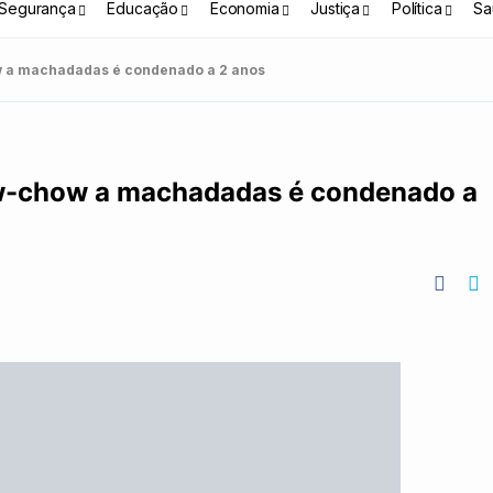
Segurança
Educação
Economia
Justiça
Política
Sa
w a machadadas é condenado a 2 anos
w-chow a machadadas é condenado a