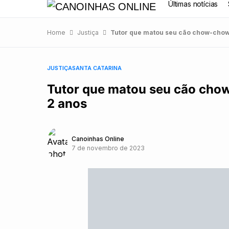
Últimas notícias
Home
Justiça
Tutor que matou seu cão chow-cho
JUSTIÇA
SANTA CATARINA
Tutor que matou seu cão cho
2 anos
Canoinhas Online
7 de novembro de 2023