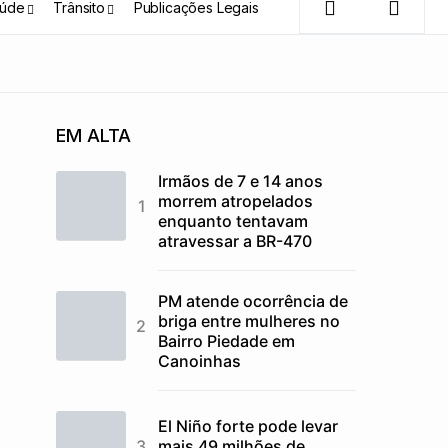
úde
Trânsito
Publicações Legais
EM ALTA
Irmãos de 7 e 14 anos
morrem atropelados
enquanto tentavam
atravessar a BR-470
PM atende ocorrência de
briga entre mulheres no
Bairro Piedade em
Canoinhas
El Niño forte pode levar
mais 49 milhões de