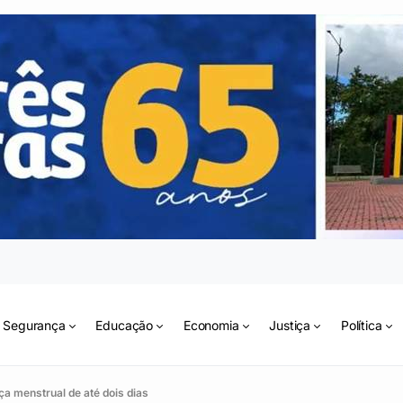
Segurança
Educação
Economia
Justiça
Política
a menstrual de até dois dias