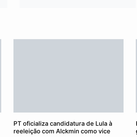
PT oficializa candidatura de Lula à
reeleição com Alckmin como vice