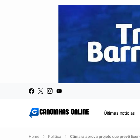
Últimas notícias
Home
Política
Câmara aprova projeto que prevê licenç