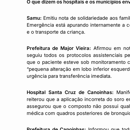
O que dizem os hospitais e os municípios en
Samu:
Emitiu nota de solidariedade aos fami
Emergência está apurando internamente a co
e o transporte da criança.
Prefeitura de Major Vieira:
Afirmou em nota
seguiu todos os protocolos assistenciais ped
que o paciente esteve sob monitoramento co
“pequena alteração em lobo inferior esquerdo
urgência para transferência imediata.
Hospital Santa Cruz de Canoinhas:
Manife
reiterou que a aplicação incorreta do sor
assegurou que o composto não possui qualqu
médica com quadros posteriores de bronquiol
Prefeitura de Canoinhas:
Informou que tod