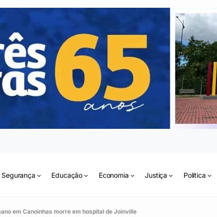
Segurança
Educação
Economia
Justiça
Política
ano em Canoinhas morre em hospital de Joinville