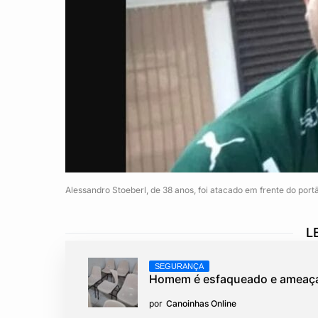
Alessandro Stoeberl, de 38 anos, foi atacado em frente do por
L
SEGURANÇA
Homem é esfaqueado e ameaça
por
Canoinhas Online