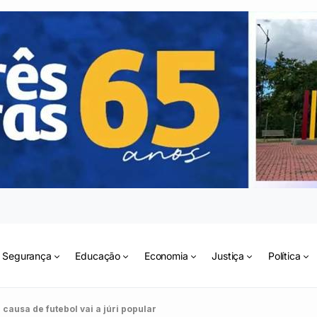
Segurança
Educação
Economia
Justiça
Política
ausa de futebol vai a júri popular