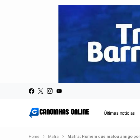
Últimas notícias
Home
Mafra
Mafra: Homem que matou amigo por c