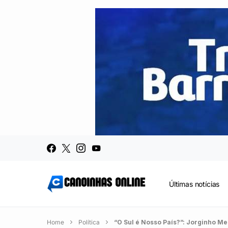
Últimas notícias
Home
Política
“O Sul é Nosso País?”: Jorginho M