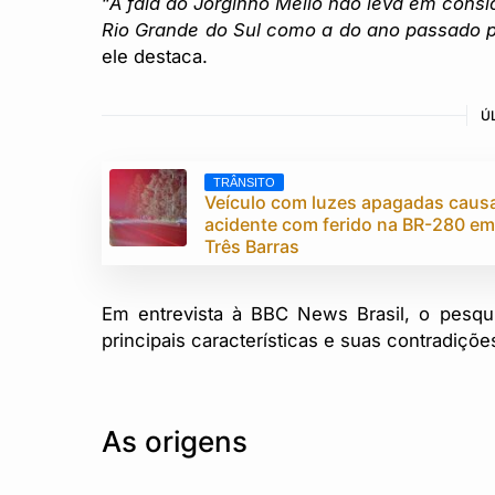
“
A fala do Jorginho Mello não leva em cons
Rio Grande do Sul como a do ano passado p
ele destaca.
Ú
TRÂNSITO
Veículo com luzes apagadas caus
acidente com ferido na BR-280 e
Três Barras
Em entrevista à BBC News Brasil, o pesqui
principais características e suas contradiçõe
As origens