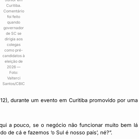
Curitiba.
Comentário
foi feito
quando
governador
de SC se
dirigia aos
colegas
como pré-
candidatos à
eleição de
2026 —
Foto:
Valterci
Santos/CBIC
a (12), durante um evento em Curitiba promovido por uma
aqui a pouco, se o negócio não funcionar muito bem lá
o de cá e fazemos ‘o Sul é nosso país’, né?”.