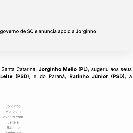
o governo de SC e anuncia apoio a Jorginho
 Santa Catarina,
Jorginho Mello (PL)
, sugeriu aos seus
Leite (PSD)
, e do Paraná,
Ratinho Júnior (PSD)
, a
Jorginho
Mello em
evento com
Leite e
Ratinho
Júnior em