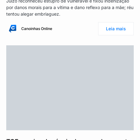
Juízo reconheceu estupro de vulnerável e fixou indenização
por danos morais para a vítima e dano reflexo para a mãe; réu
tentou alegar embriaguez.
Leia mais
Canoinhas Online